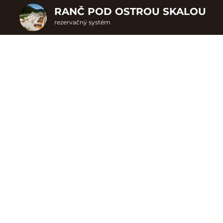
RANČ POD OSTROU SKALOU
rezervačný systém
2. Doplnkové služby
A1 - Apartmán
u
rte
Pr