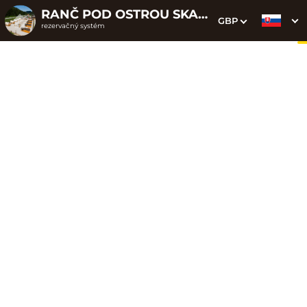
RANČ POD OSTROU SKALOU
GBP
rezervačný systém
1. Výber pobytu
2. Doplnkové služby
3. Vaše údaje
A3 - Apartmán
Dátum príchodu
Dátum odchodu
Prosím vyberte
Prosím vyberte