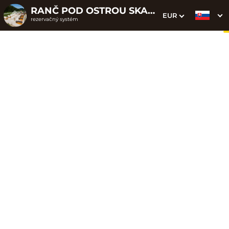
RANČ POD OSTROU SKALOU
EUR
rezervačný systém
1. Výber pobytu
2. Doplnkové služby
3. Vaše údaje
Dátum príchodu
Dátum odchodu
Prosím vyberte
Prosím vyberte
Najvýhodnejšie ceny priamo
na webe