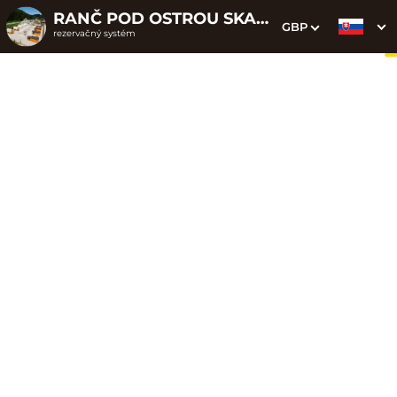
RANČ POD OSTROU SKALOU
GBP
rezervačný systém
1. Výber pobytu
2. Doplnkové služby
3. Vaše údaje
Dátum príchodu
Dátum odchodu
Prosím vyberte
Prosím vyberte
Najvýhodnejšie ceny priamo
na webe